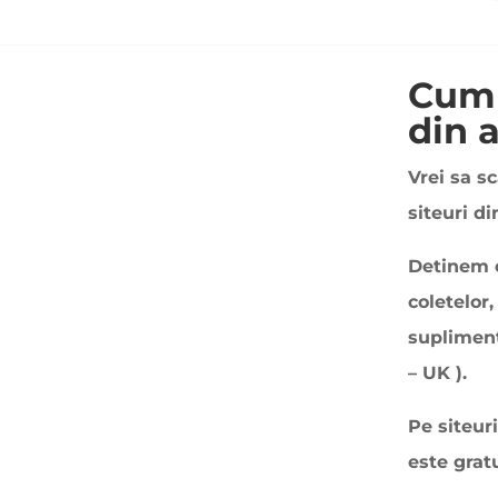
Cum 
din 
Vrei sa s
siteuri d
Detinem o
coletelor,
supliment
– UK ).
Pe siteur
este grat