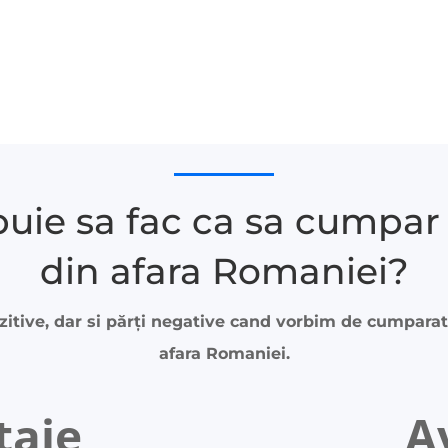
ice produs din UK
buie sa fac ca sa cumpar 
din afara Romaniei?
zitive, dar si părți negative cand vorbim de cumparat
afara Romaniei.
taje
A