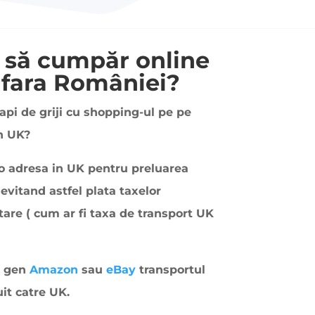
să cumpăr online
afara României?
capi de griji cu shopping-ul pe pe
in UK?
 adresa in UK pentru preluarea
 evitand astfel plata taxelor
are ( cum ar fi taxa de transport UK
i gen
Amazon
sau
eBay
transportul
uit catre UK.